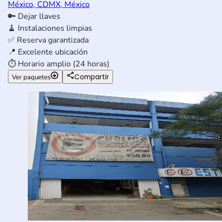
México, CDMX, México
🔑
Dejar llaves
🧹
Instalaciones limpias
✅
Reserva garantizada
📍
Excelente ubicación
⏱️
Horario amplio (24 horas)
Compartir
Ver paquetes