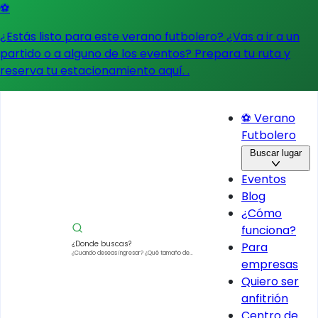
⚽
¿Estás listo para este verano futbolero? ¿Vas a ir a un
partido o a alguno de los eventos?
Prepara tu ruta y
reserva tu estacionamiento aquí.
.
⚽ Verano
Futbolero
Buscar lugar
Eventos
Blog
¿Cómo
funciona?
¿Donde buscas?
Para
¿Cuando deseas ingresar?
¿Qué tamaño de
empresas
vehículo?
Quiero ser
anfitrión
Centro de