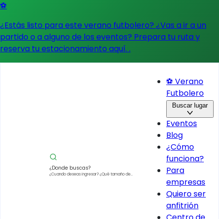
⚽
¿Estás listo para este verano futbolero? ¿Vas a ir a un
partido o a alguno de los eventos?
Prepara tu ruta y
reserva tu estacionamiento aquí.
.
⚽ Verano
Futbolero
Buscar lugar
Eventos
Blog
¿Cómo
funciona?
¿Donde buscas?
Para
¿Cuando deseas ingresar?
¿Qué tamaño de
empresas
vehículo?
Quiero ser
anfitrión
Centro de