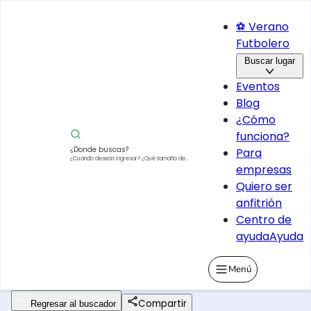
⚽ Verano
Futbolero
Buscar lugar
Eventos
Blog
¿Cómo
funciona?
¿Donde buscas?
Para
¿Cuando deseas ingresar?
¿Qué tamaño de
empresas
vehículo?
Quiero ser
anfitrión
Centro de
ayuda
Ayuda
Menú
Compartir
Regresar al buscador