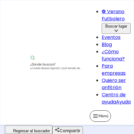
⚽ Verano
Futbolero
Buscar lugar
Eventos
Blog
¿Cómo
funciona?
¿Donde buscas?
Para
¿Cuando deseas ingresar?
¿Qué tamaño de
empresas
vehículo?
Quiero ser
anfitrión
Centro de
ayuda
Ayuda
Menú
Compartir
Regresar al buscador