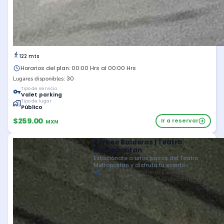
122 mts
Horarios del plan: 00:00 Hrs al 00:00 Hrs
30
Lugares disponibles:
Tipo de servicio
Valet parking
Tipo de lugar
Público
$259.00
Ir a reservar
MXN
Parkeo Balderas | Teatro
Metropolitan
Estaciónate a unos pasos del Teatro
Metropolitan y disfruta tu evento
Balderas 39, Colonia Centro, Centro,
Cuauhtémoc, 06040 Ciudad de
México, CDMX, México