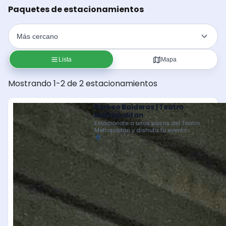
Paquetes de estacionamientos
Lista
Mapa
Mostrando 1-2 de 2 estacionamientos
Parkeo Balderas | Teatro
Metropolitan
Estaciónate a unos pasos del Teatro
Metropolitan y disfruta tu evento
Balderas 39, Colonia Centro, Centro,
Cuauhtémoc, 06040 Ciudad de
México, CDMX, México