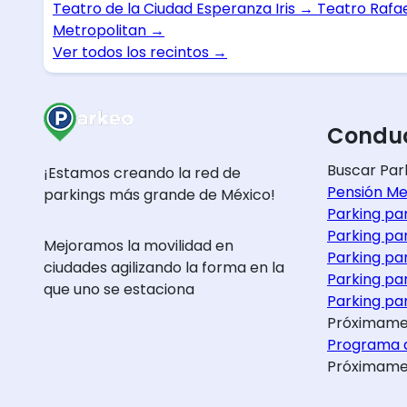
Teatro de la Ciudad Esperanza Iris
→
Teatro Rafa
Metropolitan
→
Ver todos los recintos
→
Conduc
Buscar Par
¡Estamos creando la red de
Pensión Me
parkings más grande de México!
Parking pa
Parking pa
Mejoramos la movilidad en
Parking pa
ciudades agilizando la forma en la
Parking pa
que uno se estaciona
Parking par
Próximame
Programa d
Próximame