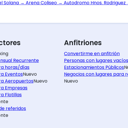
el Solana
→
Arena Coliseo
→
Autodromo Hnos. Rodriguez
tores
Anfitriones
king
Convertirme en anfitrión
nsual Recurrente
Personas con lugares vacío
ra horas/días
Estacionamientos Públicos
N
ra Eventos
Nuevo
Negocios con lugares para r
ra Aeropuertos
Nuevo
Nuevo
ra Empresas
a Flotillas
nte
e referidos
nte