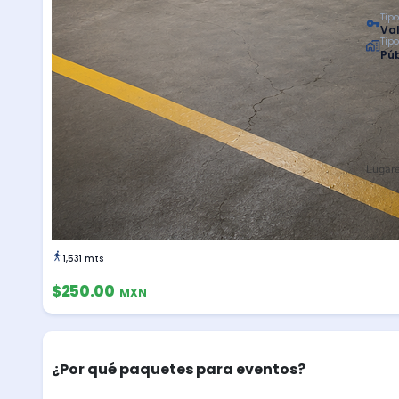
Tipo
Val
Tip
Púb
Lugare
1,531 mts
$250.00
MXN
¿Por qué paquetes para eventos?