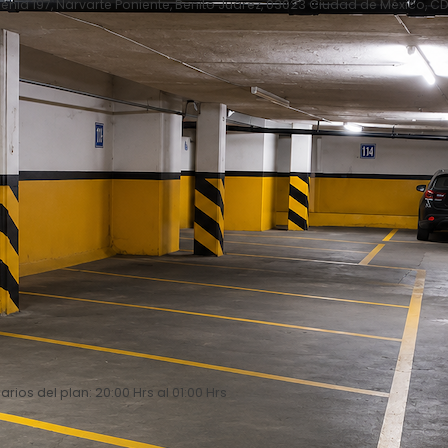
enia 197, Narvarte Poniente, Benito Juárez, 03023 Ciudad de México, C
arios del plan: 20:00 Hrs al 01:00 Hrs