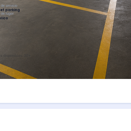
 de servicio
et parking
o de lugar
lico
s disponibles:
30+