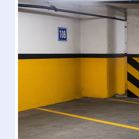
Eug
Hor