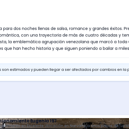
para dos noches llenas de salsa, romance y grandes éxitos. Pre
 romántica, con una trayectoria de más de cuatro décadas y te
esta, la emblemática agrupación venezolana que marcó a toda u
nes que han hecho historia y que siguen poniendo a bailar a mil
os son estimados y pueden llegar a ser afectados por cambios en la
cionamiento Eugenia 197
ionamiento en Excelente Ubicación en Narvarte, a unos pasos de "La 