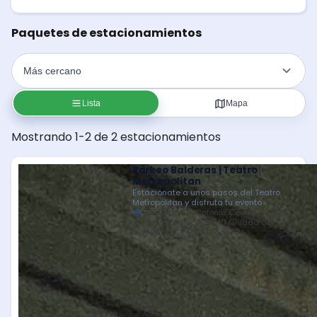
Paquetes de estacionamientos
Lista
Mapa
Mostrando 1-2 de 2 estacionamientos
Parkeo Balderas | Teatro
Metropolitan
Estaciónate a unos pasos del Teatro
Metropolitan y disfruta tu evento
Balderas 39, Colonia Centro, Centro,
Cuauhtémoc, 06040 Ciudad de
México, CDMX, México