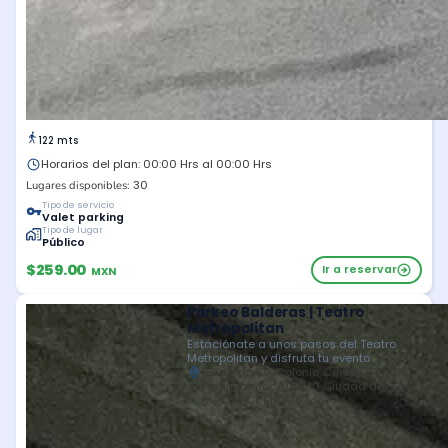
122 mts
Horarios del plan: 00:00 Hrs al 00:00 Hrs
30
Lugares disponibles:
Tipo de servicio
Valet parking
Tipo de lugar
Público
$259.00
Ir a reservar
MXN
Parkeo Balderas | Teatro
Metropolitan
Estaciónate a unos pasos del Teatro
Metropolitan y disfruta tu evento
Balderas 39, Colonia Centro, Centro,
Cuauhtémoc, 06040 Ciudad de
México, CDMX, México