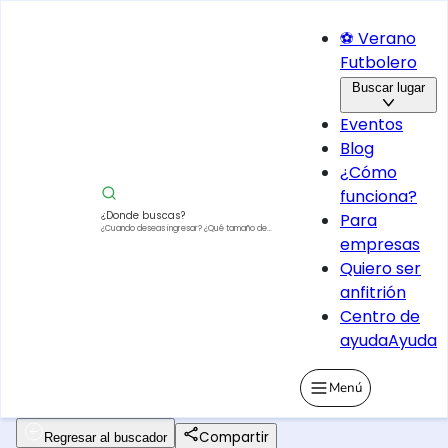
⚽ Verano
Futbolero
Buscar lugar
Eventos
Blog
¿Cómo
funciona?
¿Donde buscas?
Para
¿Cuando deseas ingresar?
¿Qué tamaño de
empresas
vehículo?
Quiero ser
anfitrión
Centro de
ayuda
Ayuda
Menú
Compartir
Regresar al buscador