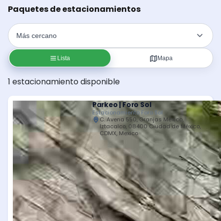
Paquetes de estacionamientos
Lista
Mapa
1 estacionamiento disponible
Parkeo | Foro Sol
Estacionamiento Foro Sol
C. Avena 550, Granjas México,
Iztacalco, 08400 Ciudad de México,
CDMX, Mexico