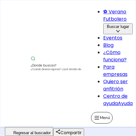
⚽ Verano
Futbolero
Buscar lugar
Eventos
Blog
¿Cómo
funciona?
¿Donde buscas?
Para
¿Cuando deseas ingresar?
¿Qué tamaño de
empresas
vehículo?
Quiero ser
anfitrión
Centro de
ayuda
Ayuda
Menú
Compartir
Regresar al buscador