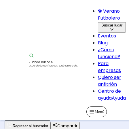
⚽ Verano
Futbolero
Buscar lugar
Eventos
Blog
¿Cómo
funciona?
¿Donde buscas?
Para
¿Cuando deseas ingresar?
¿Qué tamaño de
empresas
vehículo?
Quiero ser
anfitrión
Centro de
ayuda
Ayuda
Menú
Compartir
Regresar al buscador