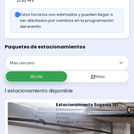
21:30 Hrs
Estos horarios son estimados y pueden llegar a
ser afectados por cambios en la programación
del evento.
Paquetes de estacionamientos
Lista
Mapa
1 estacionamiento disponible
Estacionamiento Eugenia 197
Estacionamiento en Excelente Ubicación
en Narvarte, a unos pasos de "La
Maraka"
Eugenia 197, Narvarte Poniente, Benito
Juárez, 03023 Ciudad de México,
CDMX, Mexico