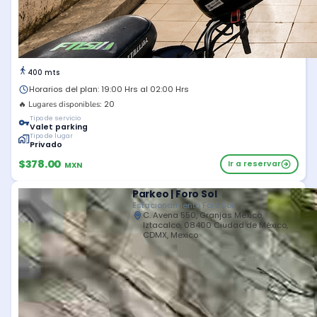
400 mts
Horarios del plan: 19:00 Hrs al 02:00 Hrs
20
🔥 Lugares disponibles:
Tipo de servicio
Valet parking
Tipo de lugar
Privado
$378.00
Ir a reservar
MXN
Parkeo | Foro Sol
Estacionamiento Foro Sol
C. Avena 550, Granjas México,
Iztacalco, 08400 Ciudad de México,
CDMX, Mexico