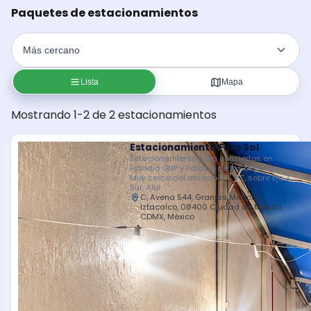
Paquetes de estacionamientos
Lista
Mapa
Mostrando 1-2 de 2 estacionamientos
Estacionamiento Foro Sol
Estacionamiento para conciertos en
Estadio GNP y Palacio de los Deportes.
Muy cerca del acceso G E y F, sobre Eje 3
Sur, Añil
C. Avena 544, Granjas México,
Iztacalco, 08400 Ciudad de México,
CDMX, México