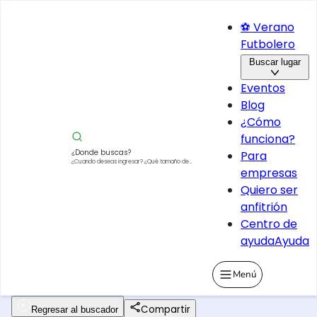
⚽ Verano
Futbolero
Buscar lugar
Eventos
Blog
¿Cómo
funciona?
¿Donde buscas?
Para
¿Cuando deseas ingresar?
¿Qué tamaño de
empresas
vehículo?
Quiero ser
anfitrión
Centro de
ayuda
Ayuda
Menú
Compartir
Regresar al buscador