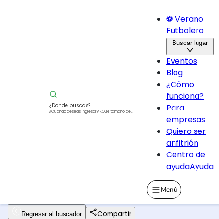
⚽ Verano
Futbolero
Buscar lugar
Eventos
Blog
¿Cómo
funciona?
¿Donde buscas?
Para
¿Cuando deseas ingresar?
¿Qué tamaño de
empresas
vehículo?
Quiero ser
anfitrión
Centro de
ayuda
Ayuda
Menú
Compartir
Regresar al buscador