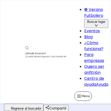
⚽ Verano
Futbolero
Buscar lugar
Eventos
Blog
¿Cómo
funciona?
¿Donde buscas?
Para
¿Cuando deseas ingresar?
¿Qué tamaño de
empresas
vehículo?
Quiero ser
anfitrión
Centro de
ayuda
Ayuda
Menú
Compartir
Regresar al buscador