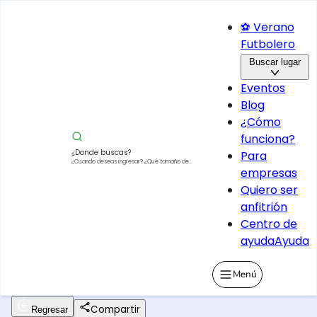
⚽ Verano
Futbolero
Buscar lugar
Eventos
Blog
¿Cómo
funciona?
¿Donde buscas?
Para
¿Cuando deseas ingresar?
¿Qué tamaño de
empresas
vehículo?
Quiero ser
anfitrión
Centro de
ayuda
Ayuda
Menú
Compartir
Regresar