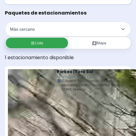
Paquetes de estacionamientos
Lista
Mapa
1 estacionamiento disponible
Parkeo | Foro Sol
Estacionamiento Foro Sol
C. Avena 550, Granjas México,
Iztacalco, 08400 Ciudad de México,
CDMX, Mexico