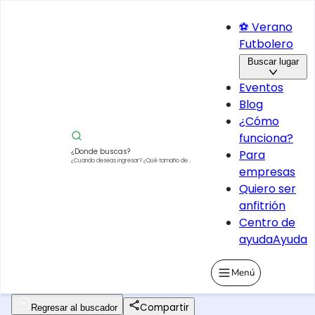
⚽ Verano
Futbolero
Buscar lugar
Eventos
Blog
¿Cómo
funciona?
¿Donde buscas?
Para
¿Cuando deseas ingresar?
¿Qué tamaño de
empresas
vehículo?
Quiero ser
anfitrión
Centro de
ayuda
Ayuda
Menú
Compartir
Regresar al buscador