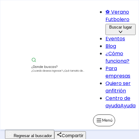
⚽ Verano
Futbolero
Buscar lugar
Eventos
Blog
¿Cómo
funciona?
¿Donde buscas?
Para
¿Cuando deseas ingresar?
¿Qué tamaño de
empresas
vehículo?
Quiero ser
anfitrión
Centro de
ayuda
Ayuda
Menú
Compartir
Regresar al buscador