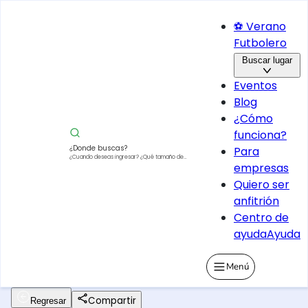
⚽ Verano
Futbolero
Buscar lugar
Eventos
Blog
¿Cómo
funciona?
¿Donde buscas?
Para
¿Cuando deseas ingresar?
¿Qué tamaño de
empresas
vehículo?
Quiero ser
anfitrión
Centro de
ayuda
Ayuda
Menú
Compartir
Regresar