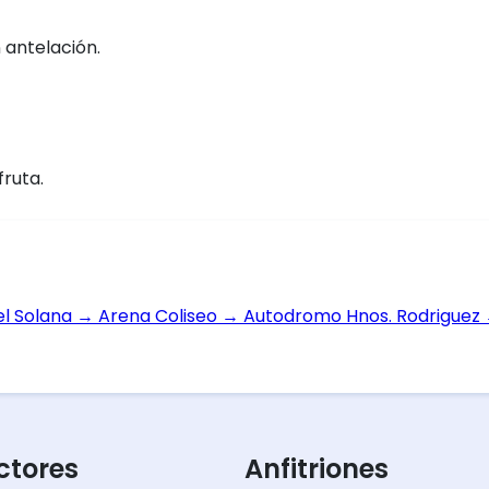
 antelación.
fruta.
el Solana
→
Arena Coliseo
→
Autodromo Hnos. Rodriguez
tores
Anfitriones