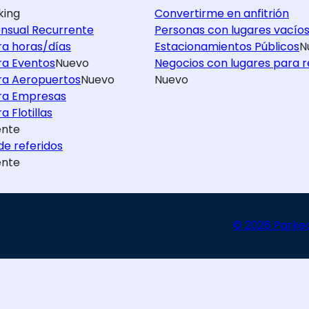
king
Convertirme en anfitrión
nsual Recurrente
Personas con lugares vacío
ra horas/días
Estacionamientos Públicos
N
ra Eventos
Nuevo
Negocios con lugares para r
ra Aeropuertos
Nuevo
Nuevo
ra Empresas
a Flotillas
nte
e referidos
nte
© 2026 Parke