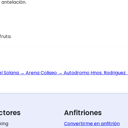
 antelación.
fruta.
el Solana
→
Arena Coliseo
→
Autodromo Hnos. Rodriguez
tores
Anfitriones
king
Convertirme en anfitrión