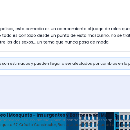
países, esta comedia es un acercamiento al juego de roles que
e todo es contado desde un punto de vista masculino, no se tra
entre los dos sexos... un tema que nunca pasa de moda.
os son estimados y pueden llegar a ser afectados por cambios en la
eo | Mosqueta - Insurgentes y Barranca del Muerto
ionamiento seguro, amplio y bien iluminado, con acceso rápido a uno
queta 67, Crédito Constructor, Benito Juárez, 03940 Ciudad de Méxic