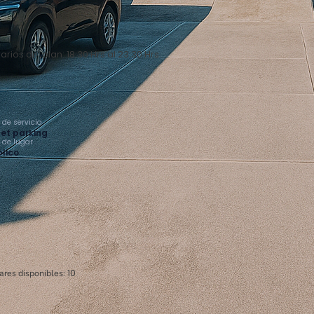
arios del plan: 18:30 Hrs al 23:30 Hrs
 de servicio
et parking
o de lugar
lico
ares disponibles:
10