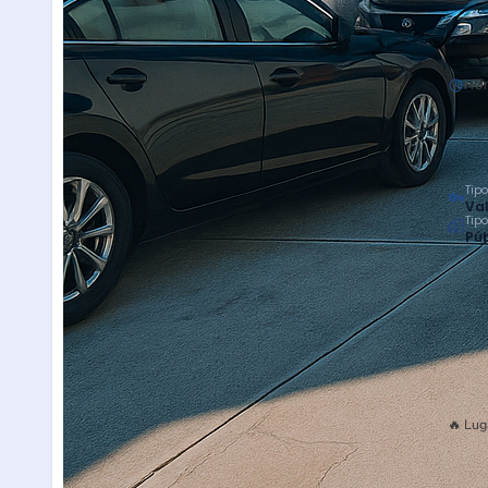
Hor
Tipo
Val
Tip
Púb
🔥 Lug