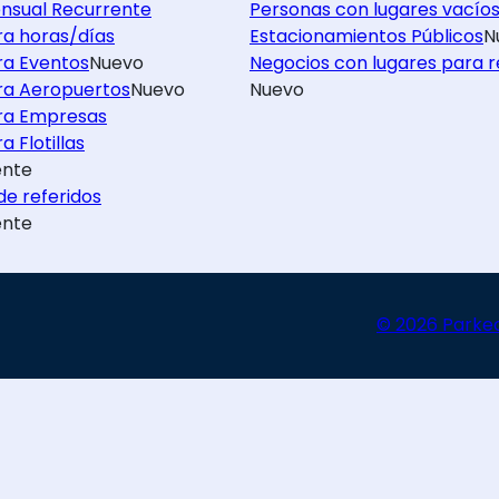
nsual Recurrente
Personas con lugares vacío
ra horas/días
Estacionamientos Públicos
N
ra Eventos
Nuevo
Negocios con lugares para r
ra Aeropuertos
Nuevo
Nuevo
ra Empresas
a Flotillas
nte
e referidos
nte
© 2026 Parke