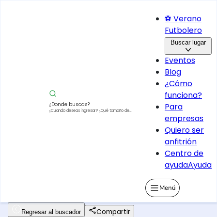
⚽ Verano
Futbolero
Buscar lugar
Eventos
Blog
¿Cómo
funciona?
¿Donde buscas?
Para
¿Cuando deseas ingresar?
¿Qué tamaño de
empresas
vehículo?
Quiero ser
anfitrión
Centro de
ayuda
Ayuda
Menú
Compartir
Regresar al buscador