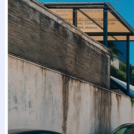
Estacionamiento seguro, amplio y bien
iluminado, con acceso rápido a unos
pasos de Insurgentes y Barranca del
Muerto
Mosqueta 67, Crédito Constructor,
Benito Juárez, 03940 Ciudad de
México, CDMX, Mexico