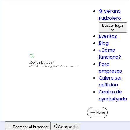
⚽ Verano
Futbolero
Buscar lugar
Eventos
Blog
¿Cómo
funciona?
¿Donde buscas?
Para
¿Cuando deseas ingresar?
¿Qué tamaño de
empresas
vehículo?
Quiero ser
anfitrión
Centro de
ayuda
Ayuda
Menú
Compartir
Regresar al buscador