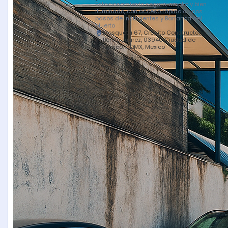
Estacionamiento seguro, amplio y bien
iluminado, con acceso rápido a unos
pasos de Insurgentes y Barranca del
Muerto
Mosqueta 67, Crédito Constructor,
Benito Juárez, 03940 Ciudad de
México, CDMX, Mexico