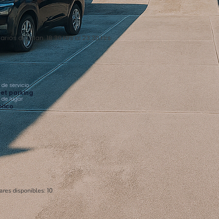
arios del plan: 18:30 Hrs al 23:30 Hrs
 de servicio
et parking
o de lugar
lico
ares disponibles:
10