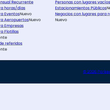
nsual Recurrente
Personas con lugares vacío
ra horas/días
Estacionamientos Públicos
N
ra Eventos
Nuevo
Negocios con lugares para r
ra Aeropuertos
Nuevo
Nuevo
ra Empresas
a Flotillas
nte
e referidos
nte
© 2026 Parke