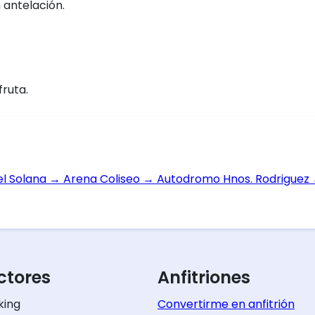
 antelación.
fruta.
el Solana
→
Arena Coliseo
→
Autodromo Hnos. Rodriguez
tores
Anfitriones
king
Convertirme en anfitrión