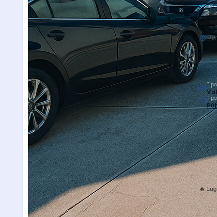
Hor
Tipo
Val
Tip
Púb
🔥 Lug