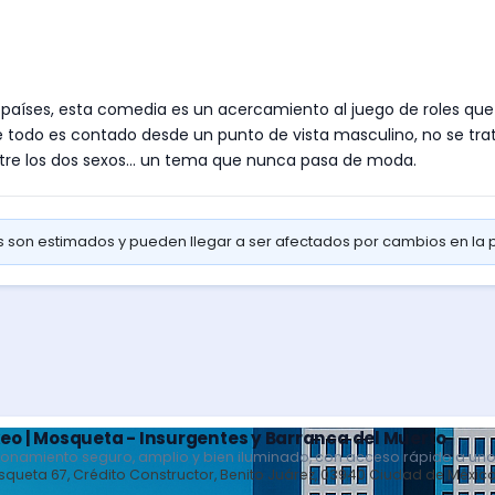
países, esta comedia es un acercamiento al juego de roles que
e todo es contado desde un punto de vista masculino, no se tra
entre los dos sexos... un tema que nunca pasa de moda.
os son estimados y pueden llegar a ser afectados por cambios en la
eo | Mosqueta - Insurgentes y Barranca del Muerto
ionamiento seguro, amplio y bien iluminado, con acceso rápido a uno
queta 67, Crédito Constructor, Benito Juárez, 03940 Ciudad de Méxic