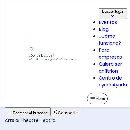
Buscar lugar
Eventos
Blog
¿Cómo
funciona?
Para
¿Donde buscas?
empresas
¿Cuando deseas ingresar?
¿Qué tamaño de
Quiero ser
vehículo?
anfitrión
Centro de
ayuda
Ayuda
Menú
Compartir
Regresar al buscador
Arts & Theatre
Teatro