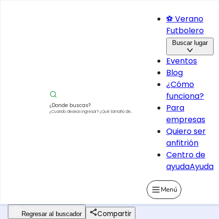
⚽ Verano
Futbolero
Buscar lugar
Eventos
Blog
¿Cómo
funciona?
¿Donde buscas?
Para
¿Cuando deseas ingresar?
¿Qué tamaño de
empresas
vehículo?
Quiero ser
anfitrión
Centro de
ayuda
Ayuda
Menú
Compartir
Regresar al buscador