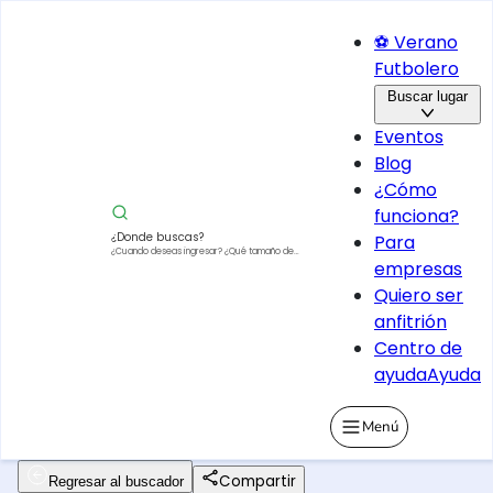
⚽ Verano
Futbolero
Buscar lugar
Eventos
Blog
¿Cómo
funciona?
¿Donde buscas?
Para
¿Cuando deseas ingresar?
¿Qué tamaño de
empresas
vehículo?
Quiero ser
anfitrión
Centro de
ayuda
Ayuda
Menú
Compartir
Regresar al buscador