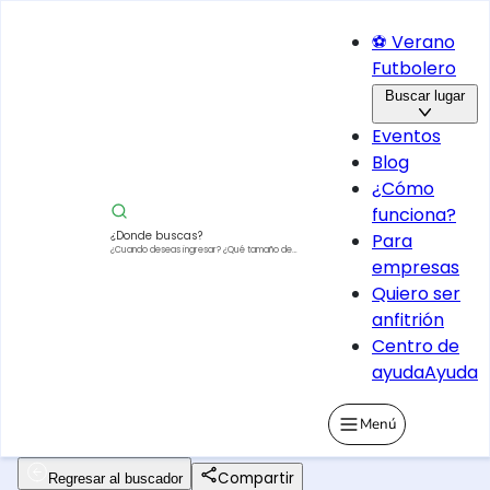
⚽ Verano
Futbolero
Buscar lugar
Eventos
Blog
¿Cómo
funciona?
¿Donde buscas?
Para
¿Cuando deseas ingresar?
¿Qué tamaño de
empresas
vehículo?
Quiero ser
anfitrión
Centro de
ayuda
Ayuda
Menú
Compartir
Regresar al buscador