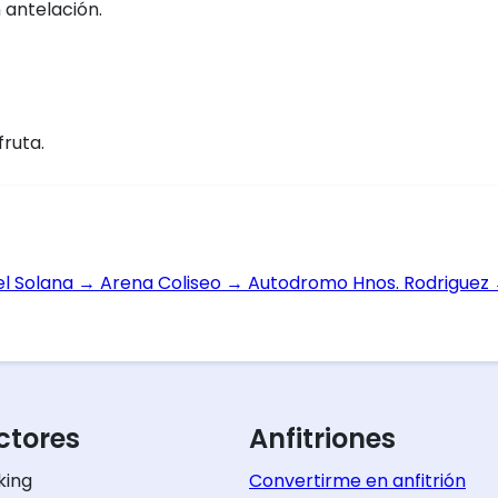
 antelación.
fruta.
el Solana
→
Arena Coliseo
→
Autodromo Hnos. Rodriguez
tores
Anfitriones
king
Convertirme en anfitrión