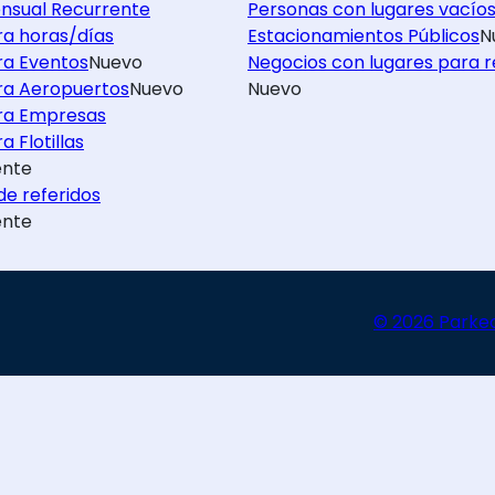
nsual Recurrente
Personas con lugares vacío
ra horas/días
Estacionamientos Públicos
N
ra Eventos
Nuevo
Negocios con lugares para r
ra Aeropuertos
Nuevo
Nuevo
ra Empresas
a Flotillas
nte
e referidos
nte
© 2026 Parke