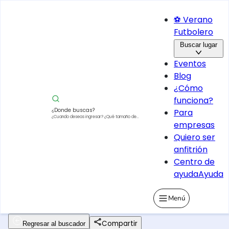
⚽ Verano
Futbolero
Buscar lugar
Eventos
Blog
¿Cómo
funciona?
¿Donde buscas?
Para
¿Cuando deseas ingresar?
¿Qué tamaño de
empresas
vehículo?
Quiero ser
anfitrión
Centro de
ayuda
Ayuda
Menú
Compartir
Regresar al buscador