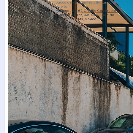
pasos de Insurgentes y Barranca del
Muerto
Mosqueta 67, Crédito Constructor,
Benito Juárez, 03940 Ciudad de
México, CDMX, Mexico