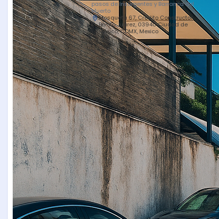
pasos de Insurgentes y Barranca del
Muerto
Mosqueta 67, Crédito Constructor,
Benito Juárez, 03940 Ciudad de
México, CDMX, Mexico