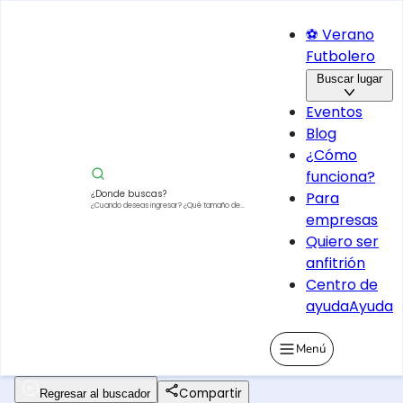
⚽ Verano
Futbolero
Buscar lugar
Eventos
Blog
¿Cómo
funciona?
¿Donde buscas?
Para
¿Cuando deseas ingresar?
¿Qué tamaño de
empresas
vehículo?
Quiero ser
anfitrión
Centro de
ayuda
Ayuda
Menú
Compartir
Regresar al buscador