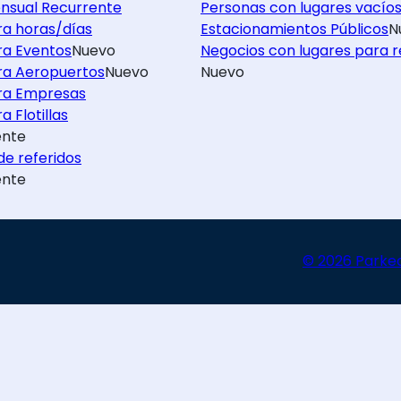
nsual Recurrente
Personas con lugares vacío
ra horas/días
Estacionamientos Públicos
N
ra Eventos
Nuevo
Negocios con lugares para r
ra Aeropuertos
Nuevo
Nuevo
ra Empresas
a Flotillas
nte
e referidos
nte
© 2026 Parke