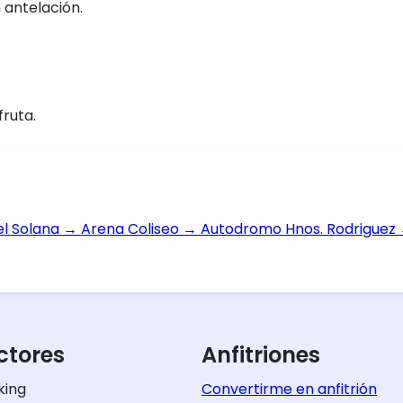
 antelación.
fruta.
el Solana
→
Arena Coliseo
→
Autodromo Hnos. Rodriguez
tores
Anfitriones
king
Convertirme en anfitrión