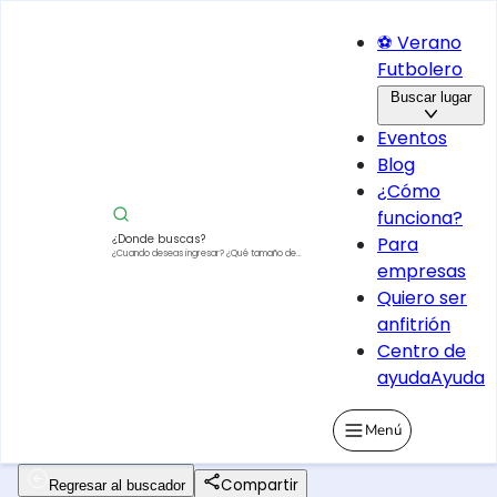
⚽ Verano
Futbolero
Buscar lugar
Eventos
Blog
¿Cómo
funciona?
¿Donde buscas?
Para
¿Cuando deseas ingresar?
¿Qué tamaño de
empresas
vehículo?
Quiero ser
anfitrión
Centro de
ayuda
Ayuda
Menú
Compartir
Regresar al buscador