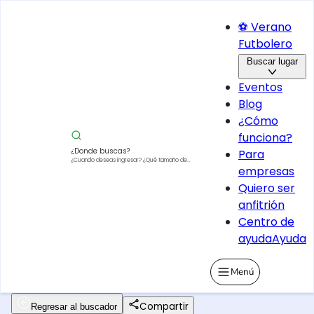
⚽ Verano
Futbolero
Buscar lugar
Eventos
Blog
¿Cómo
funciona?
¿Donde buscas?
Para
¿Cuando deseas ingresar?
¿Qué tamaño de
empresas
vehículo?
Quiero ser
anfitrión
Centro de
ayuda
Ayuda
Menú
Compartir
Regresar al buscador