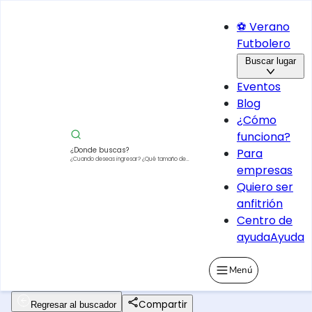
⚽ Verano
Futbolero
Buscar lugar
Eventos
Blog
¿Cómo
funciona?
¿Donde buscas?
Para
¿Cuando deseas ingresar?
¿Qué tamaño de
empresas
vehículo?
Quiero ser
anfitrión
Centro de
ayuda
Ayuda
Menú
Compartir
Regresar al buscador