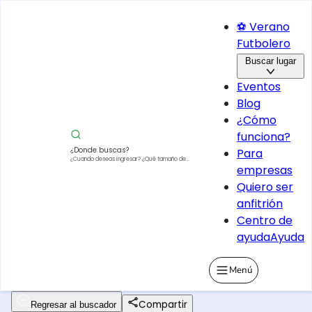
⚽ Verano
Futbolero
Buscar lugar
Eventos
Blog
¿Cómo
funciona?
¿Donde buscas?
Para
¿Cuando deseas ingresar?
¿Qué tamaño de
empresas
vehículo?
Quiero ser
anfitrión
Centro de
ayuda
Ayuda
Menú
Compartir
Regresar al buscador