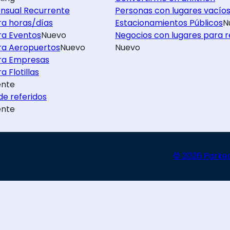
nsual Recurrente
Personas con lugares vacío
ra horas/días
Estacionamientos Públicos
N
ra Eventos
Nuevo
Negocios con lugares para r
ra Aeropuertos
Nuevo
Nuevo
ra Empresas
a Flotillas
nte
e referidos
nte
© 2026 Parke