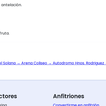
 antelación.
fruta.
el Solana
→
Arena Coliseo
→
Autodromo Hnos. Rodriguez
tores
Anfitriones
king
Convertirme en anfitrión