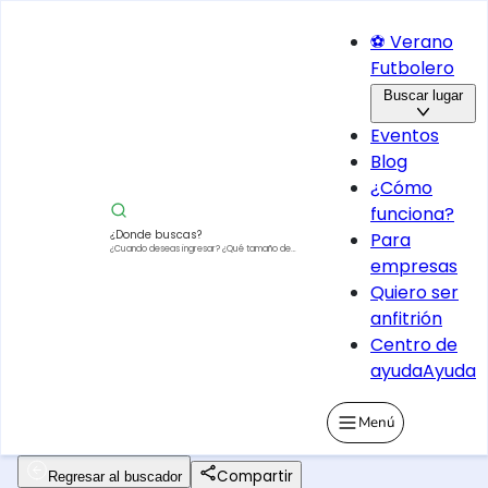
⚽ Verano
Futbolero
Buscar lugar
Eventos
Blog
¿Cómo
funciona?
¿Donde buscas?
Para
¿Cuando deseas ingresar?
¿Qué tamaño de
empresas
vehículo?
Quiero ser
anfitrión
Centro de
ayuda
Ayuda
Menú
Compartir
Regresar al buscador