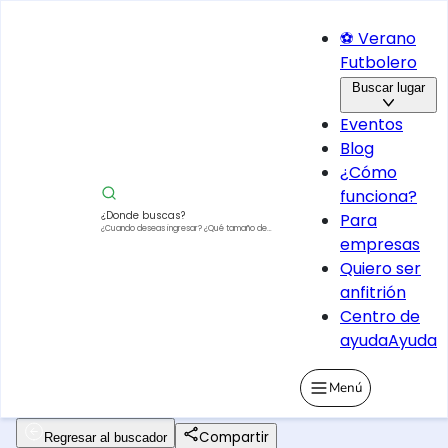
⚽ Verano
Futbolero
Buscar lugar
Eventos
Blog
¿Cómo
funciona?
¿Donde buscas?
Para
¿Cuando deseas ingresar?
¿Qué tamaño de
empresas
vehículo?
Quiero ser
anfitrión
Centro de
ayuda
Ayuda
Menú
Compartir
Regresar al buscador