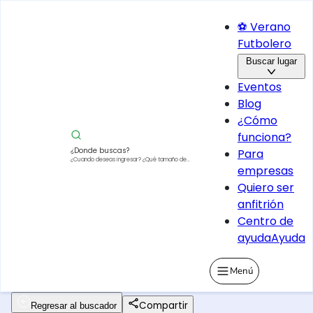
⚽ Verano
Futbolero
Buscar lugar
Eventos
Blog
¿Cómo
funciona?
¿Donde buscas?
Para
¿Cuando deseas ingresar?
¿Qué tamaño de
empresas
vehículo?
Quiero ser
anfitrión
Centro de
ayuda
Ayuda
Menú
Compartir
Regresar al buscador