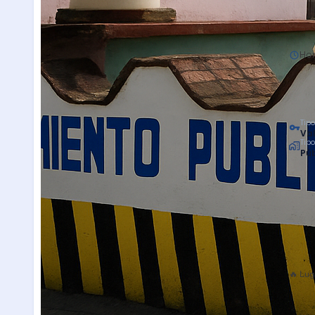
Hor
Tipo
Val
Tip
Púb
🔥 Lug