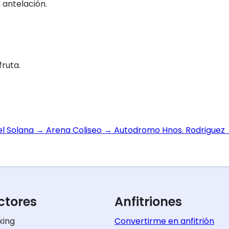
 antelación.
fruta.
el Solana
→
Arena Coliseo
→
Autodromo Hnos. Rodriguez
tores
Anfitriones
king
Convertirme en anfitrión