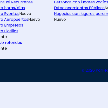
nsual Recurrente
Personas con lugares vacío
ra horas/días
Estacionamientos Públicos
N
ra Eventos
Nuevo
Negocios con lugares para r
ra Aeropuertos
Nuevo
Nuevo
ra Empresas
a Flotillas
nte
e referidos
nte
© 2026 Parke