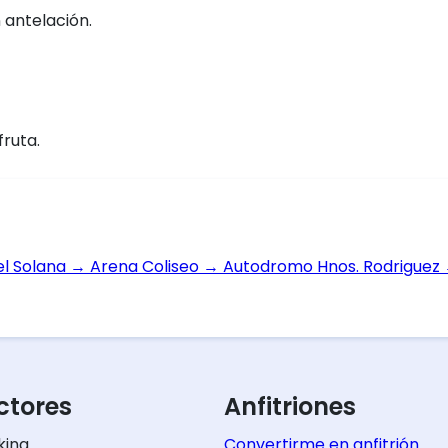
 antelación.
fruta.
el Solana
→
Arena Coliseo
→
Autodromo Hnos. Rodriguez
tores
Anfitriones
king
Convertirme en anfitrión