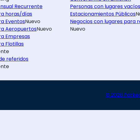
nsual Recurrente
Personas con lugares vacío
ra horas/días
Estacionamientos Públicos
N
ra Eventos
Nuevo
Negocios con lugares para r
ra Aeropuertos
Nuevo
Nuevo
ra Empresas
a Flotillas
nte
e referidos
nte
© 2026 Parke