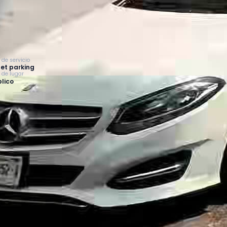
 de servicio
et parking
o de lugar
lico