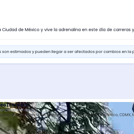
e la Ciudad de México y vive la adrenalina en este día de carrer
os son estimados y pueden llegar a ser afectados por cambios en la
eo | Foro Sol
ionamiento Foro Sol
Avena 550, Granjas México, Iztacalco, 08400 Ciudad de México, CDMX, 