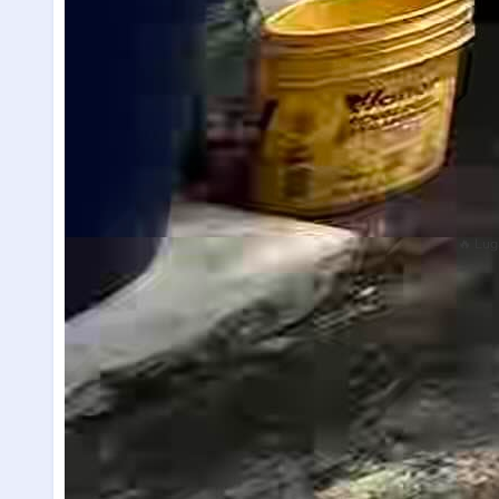
🔥 Lug