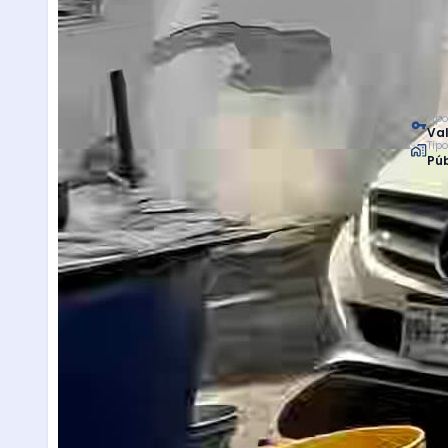
Tipo
Val
Tip
Púb