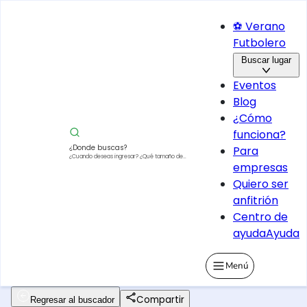
⚽ Verano
Futbolero
Buscar lugar
Eventos
Blog
¿Cómo
funciona?
¿Donde buscas?
Para
¿Cuando deseas ingresar?
¿Qué tamaño de
empresas
vehículo?
Quiero ser
anfitrión
Centro de
ayuda
Ayuda
Menú
Compartir
Regresar al buscador