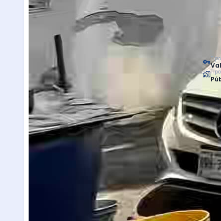
Tipo
Val
Tip
Púb