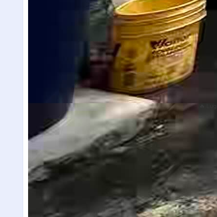
🔥 Lug