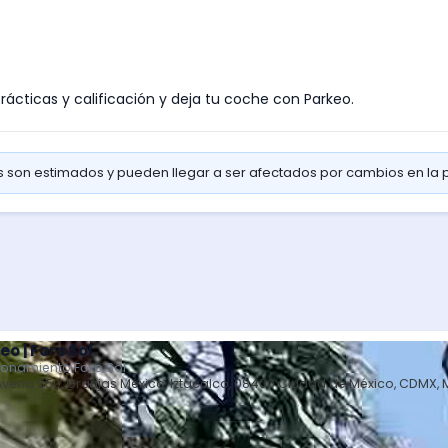
prácticas y calificación y deja tu coche con Parkeo.
os son estimados y pueden llegar a ser afectados por cambios en la
eo | Foro Sol
ionamiento Foro Sol
Avena 550, Granjas México, Iztacalco, 08400 Ciudad de México, CDMX, 