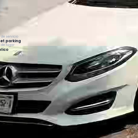
 de servicio
et parking
o de lugar
lico