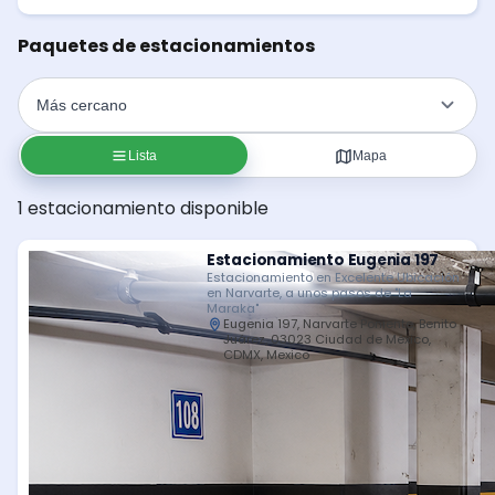
Paquetes de estacionamientos
Lista
Mapa
1 estacionamiento disponible
Estacionamiento Eugenia 197
Estacionamiento en Excelente Ubicación
en Narvarte, a unos pasos de "La
Maraka"
Eugenia 197, Narvarte Poniente, Benito
Juárez, 03023 Ciudad de México,
CDMX, Mexico