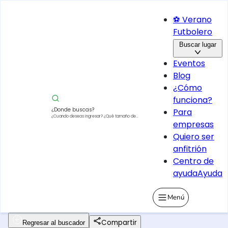
⚽ Verano
Futbolero
Buscar lugar
Eventos
Blog
¿Cómo
funciona?
¿Donde buscas?
Para
¿Cuando deseas ingresar?
¿Qué tamaño de
empresas
vehículo?
Quiero ser
anfitrión
Centro de
ayuda
Ayuda
Menú
Compartir
Regresar al buscador