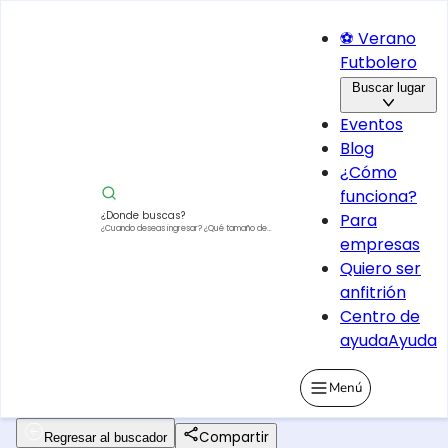
⚽ Verano
Futbolero
Buscar lugar
Eventos
Blog
¿Cómo
funciona?
¿Donde buscas?
Para
¿Cuando deseas ingresar?
¿Qué tamaño de
empresas
vehículo?
Quiero ser
anfitrión
Centro de
ayuda
Ayuda
Menú
Compartir
Regresar al buscador