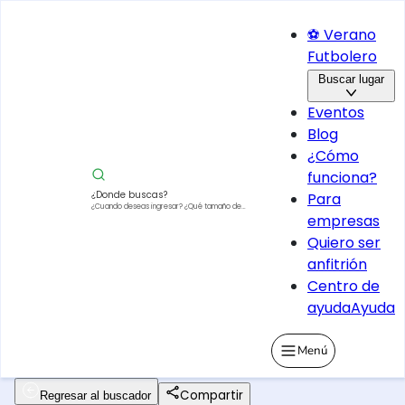
⚽ Verano
Futbolero
Buscar lugar
Eventos
Blog
¿Cómo
funciona?
¿Donde buscas?
Para
¿Cuando deseas ingresar?
¿Qué tamaño de
empresas
vehículo?
Quiero ser
anfitrión
Centro de
ayuda
Ayuda
Menú
Compartir
Regresar al buscador