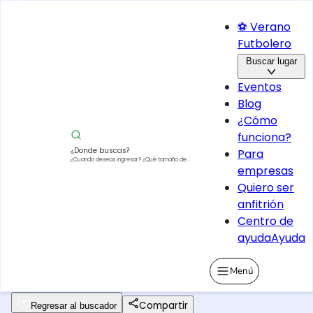
⚽ Verano
Futbolero
Buscar lugar
Eventos
Blog
¿Cómo
funciona?
¿Donde buscas?
Para
¿Cuando deseas ingresar?
¿Qué tamaño de
empresas
vehículo?
Quiero ser
anfitrión
Centro de
ayuda
Ayuda
Menú
Compartir
Regresar al buscador