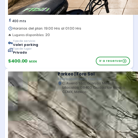
400 mts
Horarios del plan: 19:00 Hrs al 01:00 Hrs
20
🔥 Lugares disponibles:
Tipo de servicio
Valet parking
Tipo de lugar
Privado
$400.00
Ir a reservar
MXN
Parkeo | Foro Sol
Estacionamiento Foro Sol
C. Avena 550, Granjas México,
Iztacalco, 08400 Ciudad de México,
CDMX, Mexico