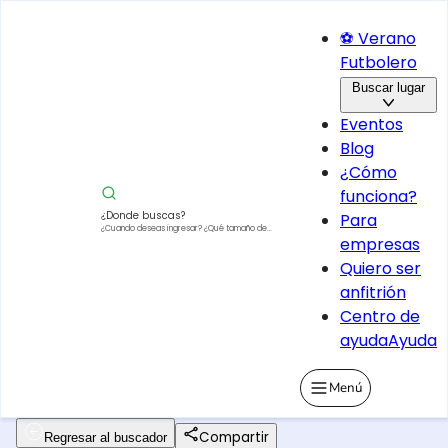
⚽ Verano
Futbolero
Buscar lugar
Eventos
Blog
¿Cómo
funciona?
¿Donde buscas?
Para
¿Cuando deseas ingresar?
¿Qué tamaño de
empresas
vehículo?
Quiero ser
anfitrión
Centro de
ayuda
Ayuda
Menú
Compartir
Regresar al buscador