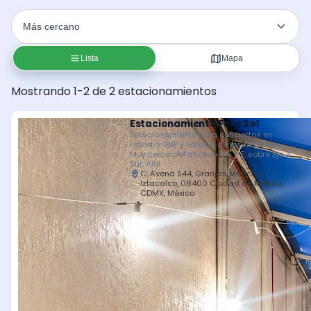
Lista
Mapa
Mostrando 1-2 de 2 estacionamientos
Estacionamiento Foro Sol
Estacionamiento para conciertos en
Estadio GNP y Palacio de los Deportes.
Muy cerca del acceso G E y F, sobre Eje 3
Sur, Añil
C. Avena 544, Granjas México,
Iztacalco, 08400 Ciudad de México,
CDMX, México