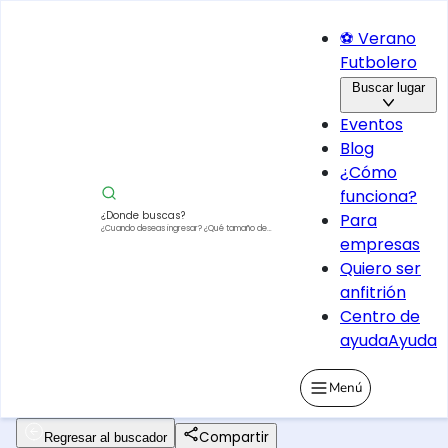
⚽ Verano
Futbolero
Buscar lugar
Eventos
Blog
¿Cómo
funciona?
¿Donde buscas?
Para
¿Cuando deseas ingresar?
¿Qué tamaño de
empresas
vehículo?
Quiero ser
anfitrión
Centro de
ayuda
Ayuda
Menú
Compartir
Regresar al buscador