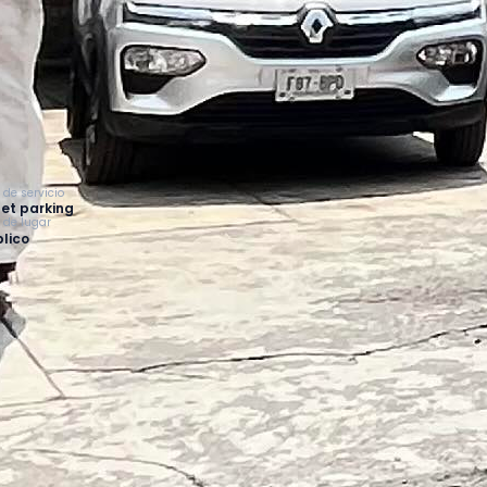
 de servicio
et parking
o de lugar
lico