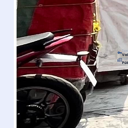
Tipo
Val
Tip
Púb