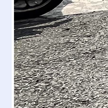
🔥 Lug