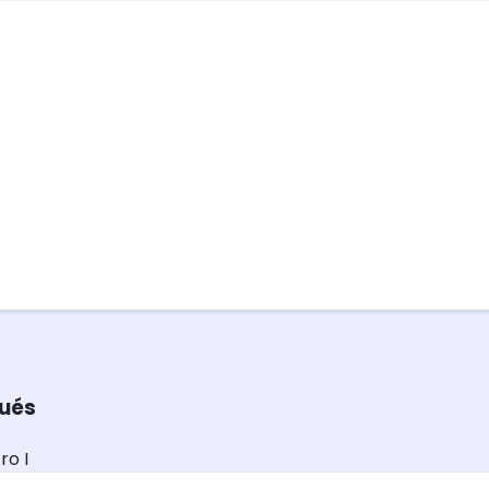
pués
ro I