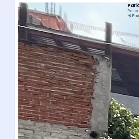
Park
Reser
Pue