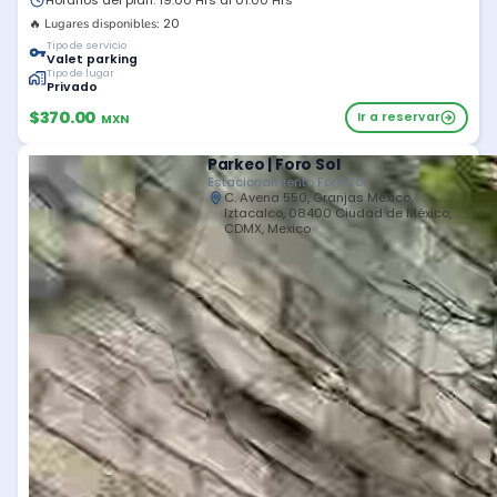
Horarios del plan: 19:00 Hrs al 01:00 Hrs
20
🔥 Lugares disponibles:
Tipo de servicio
Valet parking
Tipo de lugar
Privado
$370.00
Ir a reservar
MXN
Parkeo | Foro Sol
Estacionamiento Foro Sol
C. Avena 550, Granjas México,
Iztacalco, 08400 Ciudad de México,
CDMX, Mexico