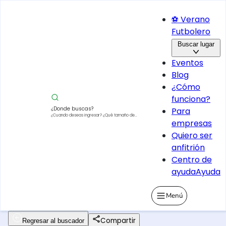
⚽ Verano
Futbolero
Buscar lugar
Eventos
Blog
¿Cómo
funciona?
¿Donde buscas?
Para
¿Cuando deseas ingresar?
¿Qué tamaño de
empresas
vehículo?
Quiero ser
anfitrión
Centro de
ayuda
Ayuda
Menú
Compartir
Regresar al buscador