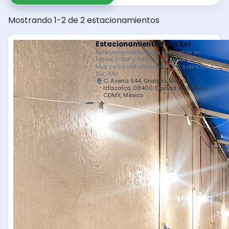
Mostrando 1-2 de 2 estacionamientos
Estacionamiento Foro Sol
Estacionamiento para conciertos en
Estadio GNP y Palacio de los Deportes.
Muy cerca del acceso G E y F, sobre Eje 3
Sur, Añil
C. Avena 544, Granjas México,
Iztacalco, 08400 Ciudad de México,
CDMX, México