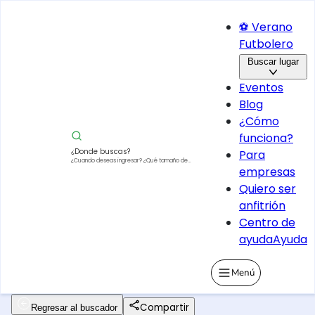
⚽ Verano
Futbolero
Buscar lugar
Eventos
Blog
¿Cómo
funciona?
¿Donde buscas?
Para
¿Cuando deseas ingresar?
¿Qué tamaño de
empresas
vehículo?
Quiero ser
anfitrión
Centro de
ayuda
Ayuda
Menú
Compartir
Regresar al buscador